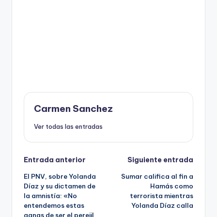
Carmen Sanchez
Ver todas las entradas
Navegación
Entrada anterior
Siguiente entrada
El PNV, sobre Yolanda
Sumar califica al fin a
de
Díaz y su dictamen de
Hamás como
la amnistía: «No
terrorista mientras
entradas
entendemos estas
Yolanda Díaz calla
ganas de ser el perejil