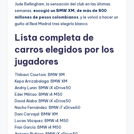
Jude Bellingham, la sensación del club en las últimas
semanas,
escogió un BMW XM, de más de 800
millones de pesos colombianos
, y le volvió a hacer un
guiño al Real Madrid tras elegirlo blanco.
Lista completa de
carros elegidos por los
jugadores
Thibaut Courtois: BMW XM
Kepa Arrizabalaga: BMW XM
Andriy Lunin: BMW iX xDrive50
Eder Militao: BMW i4 M50
David Alaba: BMW iX xDrive50
Nacho Fernández: BMW i7 xDrive60
Dani Carvajal: BMW XM
Lucas Vázquez: BMW i4 M50
Fran García: BMW i4 M50
Antonio Rüdiger: BMW iX xDrive50