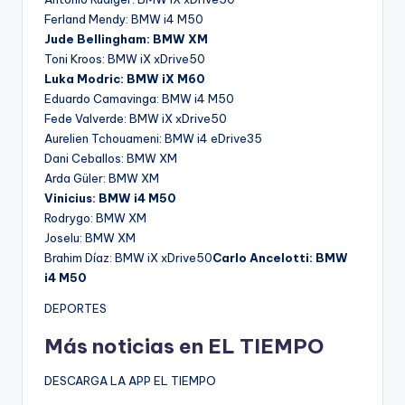
Ferland Mendy: BMW i4 M50
Jude Bellingham: BMW XM
Toni Kroos: BMW iX xDrive50
Luka Modric: BMW iX M60
Eduardo Camavinga: BMW i4 M50
Fede Valverde: BMW iX xDrive50
Aurelien Tchouameni: BMW i4 eDrive35
Dani Ceballos: BMW XM
Arda Güler: BMW XM
Vinicius: BMW i4 M50
Rodrygo: BMW XM
Joselu: BMW XM
Brahim Díaz: BMW iX xDrive50
Carlo Ancelotti: BMW
i4 M50
DEPORTES
Más noticias en EL TIEMPO
DESCARGA LA APP EL TIEMPO