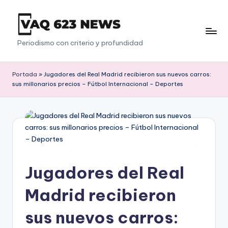
Saltar
al
V
Periodismo con criterio y profundidad
contenido
a
q
Portada
»
Jugadores del Real Madrid recibieron sus nuevos carros:
sus millonarios precios – Fútbol Internacional – Deportes
6
2
3
Jugadores del Real
Madrid recibieron
sus nuevos carros: