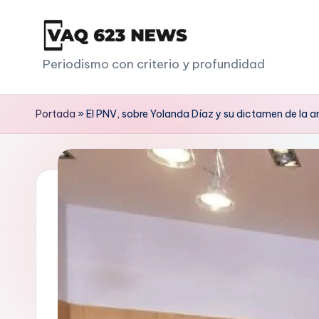
Saltar
al
V
Periodismo con criterio y profundidad
contenido
a
Portada
»
El PNV, sobre Yolanda Díaz y su dictamen de la a
q
6
2
3