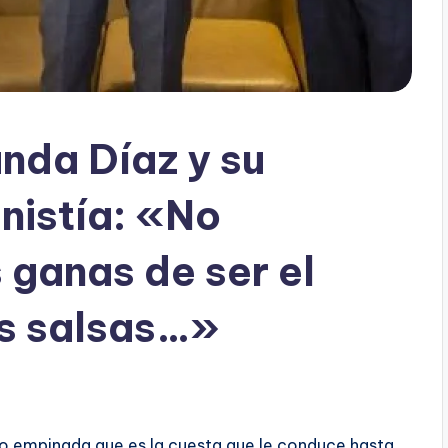
nda Díaz y su
nistía: «No
ganas de ser el
as salsas…»
o empinada que es la cuesta que le conduce hasta