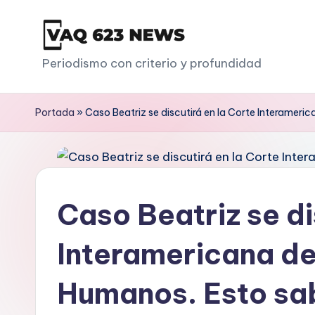
Saltar
al
V
Periodismo con criterio y profundidad
contenido
a
Portada
»
Caso Beatriz se discutirá en la Corte Interame
q
6
2
Caso Beatriz se di
3
Interamericana d
Humanos. Esto s