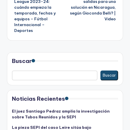
League 2023-24:
salidas para una
cuándo empieza la
solución en Nicaragua,
entradas
temporada, fechas y
según Gioconda Belli? |
equipos – Fútbol
Video
Internacional –
Deportes
Buscar
Buscar
Noticias Recientes
El juez Santiago Pedraz amplía la investigación
sobre Tubos Reunidos y la SEPI
La pieza SEPI del caso Leire sitúa bajo