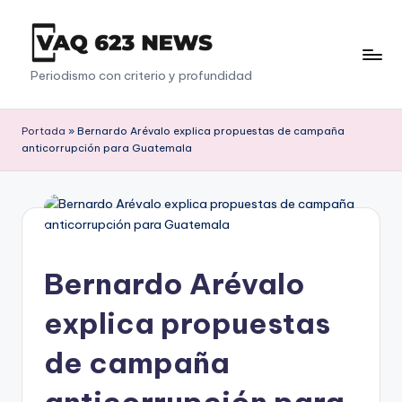
Saltar
al
V
Periodismo con criterio y profundidad
contenido
a
q
Portada
»
Bernardo Arévalo explica propuestas de campaña
anticorrupción para Guatemala
6
2
3
Bernardo Arévalo
explica propuestas
de campaña