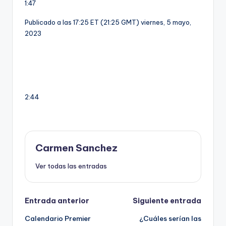
1:47
Publicado a las 17:25 ET (21:25 GMT) viernes, 5 mayo,
2023
2:44
Carmen Sanchez
Ver todas las entradas
Navegación
Entrada anterior
Siguiente entrada
Calendario Premier
¿Cuáles serían las
de