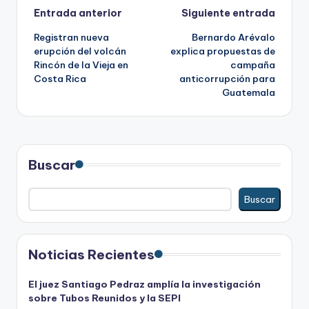
Navegación
Entrada anterior
Siguiente entrada
Registran nueva
Bernardo Arévalo
de
erupción del volcán
explica propuestas de
Rincón de la Vieja en
campaña
entradas
Costa Rica
anticorrupción para
Guatemala
Buscar
Buscar
Noticias Recientes
El juez Santiago Pedraz amplía la investigación
sobre Tubos Reunidos y la SEPI