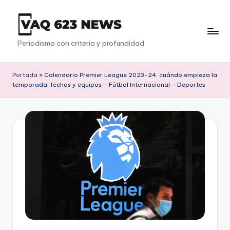
Saltar
al
V
Periodismo con criterio y profundidad
contenido
a
q
Portada
»
Calendario Premier League 2023-24: cuándo empieza la
temporada, fechas y equipos – Fútbol Internacional – Deportes
6
2
3