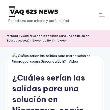
Saltar
al
V
Periodismo con criterio y profundidad
contenido
a
q
Portada
»
¿Cuáles serían las salidas para una solución en
Nicaragua, según Gioconda Belli? | Video
6
2
3
¿Cuáles serían las
salidas para una
solución en