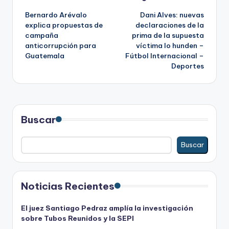
Navegación
Bernardo Arévalo
Dani Alves: nuevas
de
explica propuestas de
declaraciones de la
campaña
prima de la supuesta
entradas
anticorrupción para
víctima lo hunden –
Guatemala
Fútbol Internacional –
Deportes
Buscar
Buscar
Noticias Recientes
El juez Santiago Pedraz amplía la investigación
sobre Tubos Reunidos y la SEPI