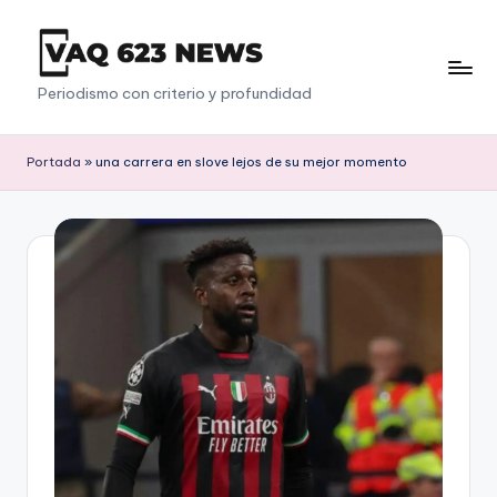
Saltar
al
V
Periodismo con criterio y profundidad
contenido
a
q
Portada
»
una carrera en slove lejos de su mejor momento
6
2
3