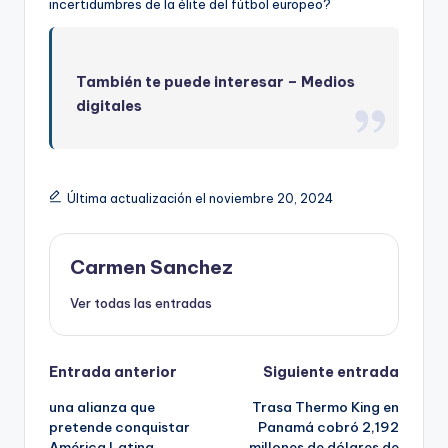
incertidumbres de la élite del fútbol europeo?
También te puede interesar –
Medios
digitales
Última actualización el noviembre 20, 2024
Carmen Sanchez
Ver todas las entradas
Navegación
Entrada anterior
Siguiente entrada
una alianza que
Trasa Thermo King en
de
pretende conquistar
Panamá cobró 2,192
América Latina
millones de dólares de