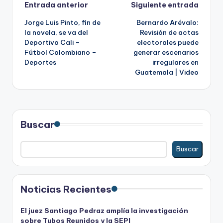
Navegación
Entrada anterior
Siguiente entrada
Jorge Luis Pinto, fin de
Bernardo Arévalo:
de
la novela, se va del
Revisión de actas
Deportivo Cali –
electorales puede
entradas
Fútbol Colombiano –
generar escenarios
Deportes
irregulares en
Guatemala | Video
Buscar
Buscar
Noticias Recientes
El juez Santiago Pedraz amplía la investigación
sobre Tubos Reunidos y la SEPI