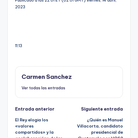
2023
11:13
Carmen Sanchez
Ver todas las entradas
Navegación
Entrada anterior
Siguiente entrada
El Rey elogia los
¿Quién es Manuel
de
«valores
Villacorta, candidato
compartidos» y la
presidencial de
entradas