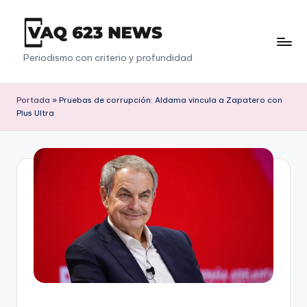
Saltar
al
V
Periodismo con criterio y profundidad
contenido
a
q
Portada
»
Pruebas de corrupción: Aldama vincula a Zapatero con
Plus Ultra
6
2
3