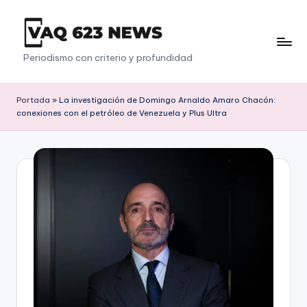
Saltar
al
V
Periodismo con criterio y profundidad
contenido
a
q
Portada
»
La investigación de Domingo Arnaldo Amaro Chacón:
conexiones con el petróleo de Venezuela y Plus Ultra
6
2
3