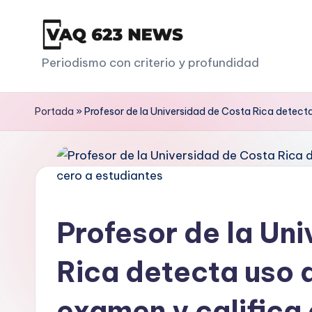
Saltar
al
V
Periodismo con criterio y profundidad
contenido
a
Portada
»
Profesor de la Universidad de Costa Rica detect
q
6
2
3
Profesor de la Un
Rica detecta uso
examen y califica