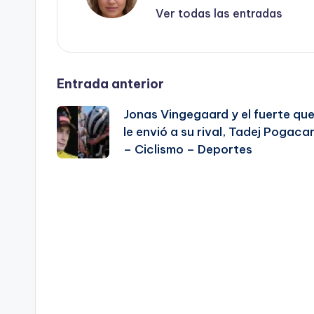
Ver todas las entradas
Navegación
Entrada anterior
Jonas Vingegaard y el fuerte qu
de
le envió a su rival, Tadej Pogaca
– Ciclismo – Deportes
entradas