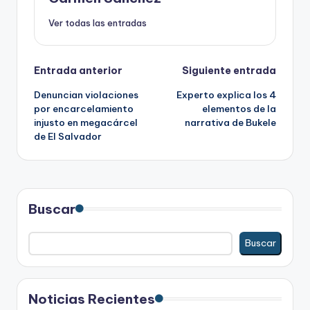
Ver todas las entradas
Navegación
Entrada anterior
Siguiente entrada
Denuncian violaciones
Experto explica los 4
de
por encarcelamiento
elementos de la
injusto en megacárcel
narrativa de Bukele
entradas
de El Salvador
Buscar
Buscar
Noticias Recientes