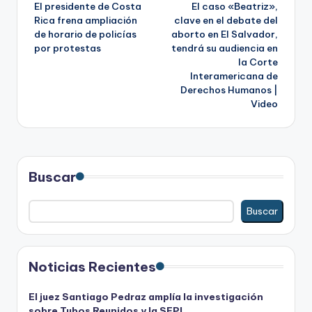
El presidente de Costa
El caso «Beatriz»,
de
Rica frena ampliación
clave en el debate del
de horario de policías
aborto en El Salvador,
entradas
por protestas
tendrá su audiencia en
la Corte
Interamericana de
Derechos Humanos |
Video
Buscar
Buscar
Noticias Recientes
El juez Santiago Pedraz amplía la investigación
sobre Tubos Reunidos y la SEPI