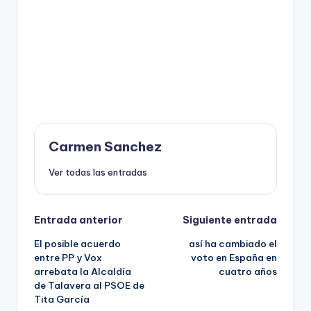
Carmen Sanchez
Ver todas las entradas
Navegación
Entrada anterior
Siguiente entrada
El posible acuerdo
así ha cambiado el
de
entre PP y Vox
voto en España en
arrebata la Alcaldía
cuatro años
entradas
de Talavera al PSOE de
Tita García