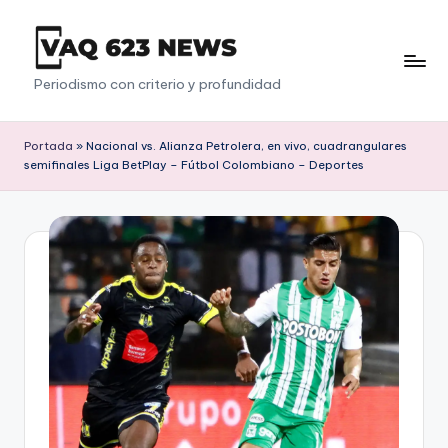
Saltar
al
V
Periodismo con criterio y profundidad
contenido
a
q
Portada
»
Nacional vs. Alianza Petrolera, en vivo, cuadrangulares
semifinales Liga BetPlay – Fútbol Colombiano – Deportes
6
2
3