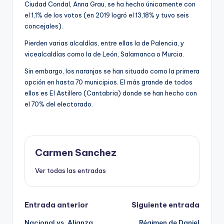
Ciudad Condal, Anna Grau, se ha hecho únicamente con
el 1,1% de los votos (en 2019 logró el 13,18% y tuvo seis
concejales).
Pierden varias alcaldías, entre ellas la de Palencia, y
vicealcaldías como la de León, Salamanca o Murcia.
Sin embargo, los naranjas se han situado como la primera
opción en hasta 70 municipios. El más grande de todos
ellos es El Astillero (Cantabria) donde se han hecho con
el 70% del electorado.
Carmen Sanchez
Ver todas las entradas
Navegación
Entrada anterior
Siguiente entrada
Nacional vs. Alianza
Régimen de Daniel