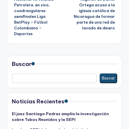
de
Petrolera, en vivo,
Ortega acusa a la
cuadrangulares
iglesia católica de
entradas
semifinales Liga
Nicaragua de formar
BetPlay – Fútbol
parte de una red de
Colombiano –
lavado de dinero
Deportes
Buscar
Buscar
Noticias Recientes
El juez Santiago Pedraz amplía la investigación
sobre Tubos Reunidos y la SEPI