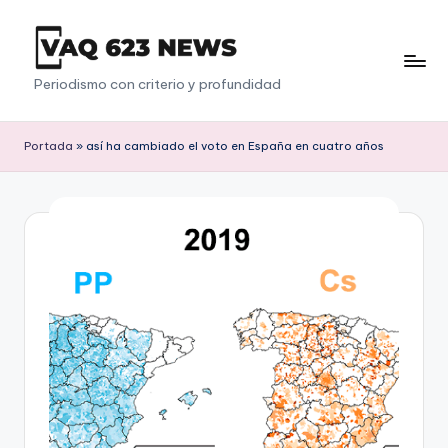
Saltar
al
V
Periodismo con criterio y profundidad
contenido
a
q
Portada
»
así ha cambiado el voto en España en cuatro años
6
2
3