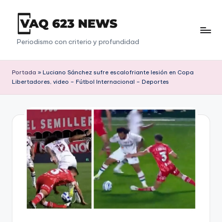
Saltar
al
V
Periodismo con criterio y profundidad
contenido
a
q
Portada
»
Luciano Sánchez sufre escalofriante lesión en Copa
Libertadores, video – Fútbol Internacional – Deportes
6
2
3