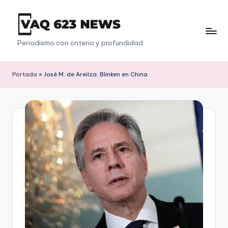
Saltar
al
V
Periodismo con criterio y profundidad
contenido
a
q
Portada
»
José M. de Areilza: Blinken en China
6
2
3