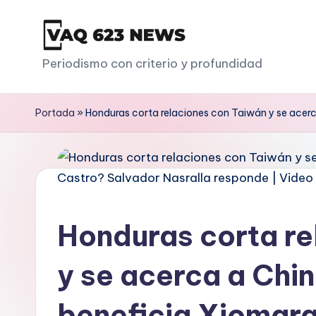
Saltar
al
V
Periodismo con criterio y profundidad
contenido
a
Portada
»
Honduras corta relaciones con Taiwán y se acerc
q
6
2
3
Honduras corta re
y se acerca a Chi
beneficia Xiomar