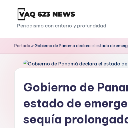
Saltar
al
V
Periodismo con criterio y profundidad
contenido
a
Portada
»
Gobierno de Panamá declara el estado de emerg
q
6
2
Gobierno de Pana
3
estado de emerge
sequía prolongad