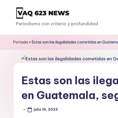
Saltar
al
V
Periodismo con criterio y profundidad
contenido
a
Portada
»
Estas son las ilegalidades cometidas en Guatema
q
6
2
Estas son las ile
3
en Guatemala, seg
julio 16, 2023