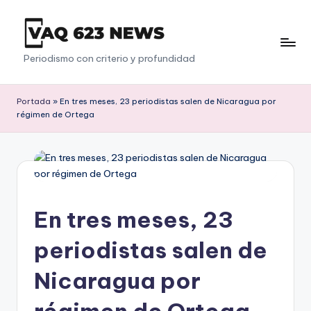
Saltar
al
V
Periodismo con criterio y profundidad
contenido
a
q
Portada
»
En tres meses, 23 periodistas salen de Nicaragua por
régimen de Ortega
6
2
3
En tres meses, 23
periodistas salen de
Nicaragua por