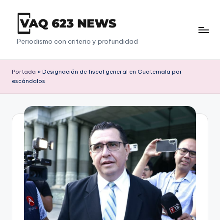
Saltar
al
V
Periodismo con criterio y profundidad
contenido
a
q
Portada
»
Designación de fiscal general en Guatemala por
escándalos
6
2
3