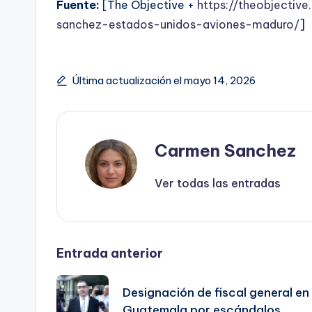
Fuente:
[The Objective +
https://theobjecti
sanchez-estados-unidos-aviones-maduro/
]
Última actualización el mayo 14, 2026
Carmen Sanchez
Ver todas las entradas
Navegación
Entrada anterior
de
Designación de fiscal general en
Guatemala por escándalos