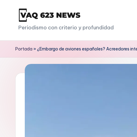
Saltar
al
V
Periodismo con criterio y profundidad
contenido
a
Portada
»
¿Embargo de aviones españoles? Acreedores int
q
6
2
3