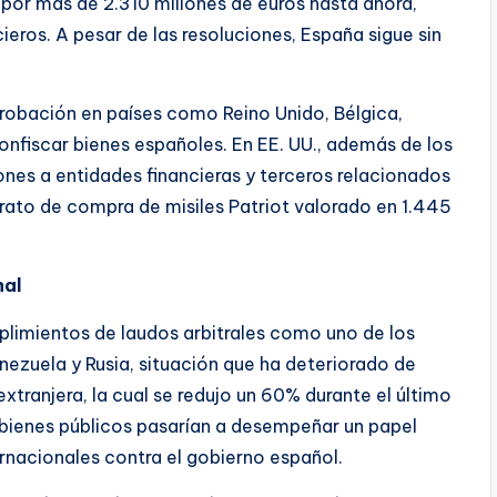
 por más de 2.310 millones de euros hasta ahora,
cieros. A pesar de las resoluciones, España sigue sin
robación en países como Reino Unido, Bélgica,
confiscar bienes españoles. En EE. UU., además de los
ones a entidades financieras y terceros relacionados
trato de compra de misiles Patriot valorado en 1.445
nal
mplimientos de laudos arbitrales como uno de los
nezuela y Rusia, situación que ha deteriorado de
extranjera, la cual se redujo un 60% durante el último
s bienes públicos pasarían a desempeñar un papel
ernacionales contra el gobierno español.