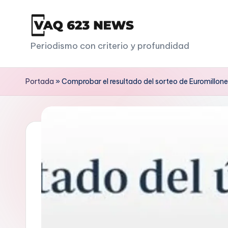
Saltar
al
V
Periodismo con criterio y profundidad
contenido
a
Portada
»
Comprobar el resultado del sorteo de Euromillon
q
6
2
3