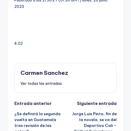
2023
4:02
Carmen Sanchez
Ver todas las entradas
Navegación
Entrada anterior
Siguiente entrada
¿Se definirá la segunda
Jorge Luis Pinto, fin de
de
vuelta en Guatemala
la novela, se va del
tras revisión de las
Deportivo Cali –
entradas