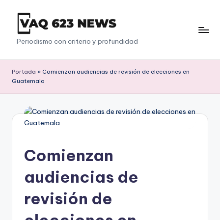
Saltar
al
V
Periodismo con criterio y profundidad
contenido
a
q
Portada
»
Comienzan audiencias de revisión de elecciones en
Guatemala
6
2
3
Comienzan
audiencias de
revisión de