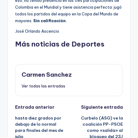
eso, ha tenido presencia en las tres participaciones de
Colombia en el Mundial y tiene asistencia perfecta: jugó
todos los partidos del equipo en la Copa del Mundo de
mayores.
Sin calificación.
José Orlando Ascencio
Más noticias de Deportes
Carmen Sanchez
Ver todas las entradas
Navegación
Entrada anterior
Siguiente entrada
hasta diez grados por
Curbelo (ASG) ve la
de
debajo de lo normal
coalición PP-PSOE
para finales del mes de
como «salida» al
entradas
julio
bloqueo del 23J