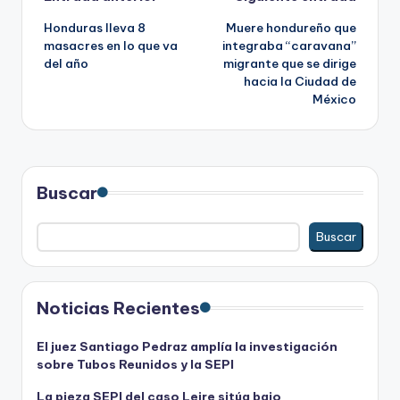
Navegación
Honduras lleva 8
Muere hondureño que
de
masacres en lo que va
integraba “caravana”
del año
migrante que se dirige
entradas
hacia la Ciudad de
México
Buscar
Buscar
Noticias Recientes
El juez Santiago Pedraz amplía la investigación
sobre Tubos Reunidos y la SEPI
La pieza SEPI del caso Leire sitúa bajo