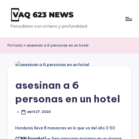
Saltar
al
V
Periodismo con criterio y profundidad
contenido
a
q
Portada
»
asesinan a 6 personas en un hotel
6
2
3
asesinan a 6
personas en un hotel
abril 27, 2023
Honduras lleva 8 masacres en lo que va del año
0:50
(CNN Español) —
Seis personas murieron en un ataque