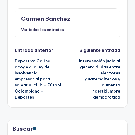
Carmen Sanchez
Ver todas las entradas
Navegación
Entrada anterior
Siguiente entrada
Deportivo Cali se
Intervención judicial
de
acoge a la ley de
genera dudas entre
insolvencia
electores
entradas
empresarial para
guatemaltecos y
salvar al club – Fútbol
aumenta
Colombiano –
incertidumbre
Deportes
democrática
Buscar