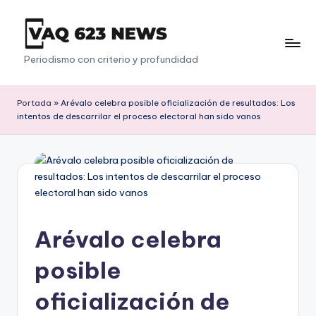
Saltar
al
V
Periodismo con criterio y profundidad
contenido
a
q
Portada
»
Arévalo celebra posible oficialización de resultados: Los
intentos de descarrilar el proceso electoral han sido vanos
6
2
3
Arévalo celebra
posible
oficialización de