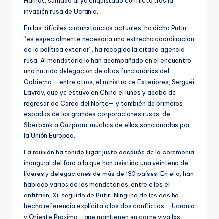
Hamás, sumada al ya enquistado conflicto tras la
invasión rusa de Ucrania.
En las difíciles circunstancias actuales, ha dicho Putin,
“es especialmente necesaria una estrecha coordinación
de la política exterior”, ha recogido la citada agencia
rusa. Al mandatario lo han acompañado en el encuentro
una nutrida delegación de altos funcionarios del
Gobierno —entre otros, el ministro de Exteriores, Serguéi
Lavrov, que ya estuvo en China el lunes y acaba de
regresar de Corea del Norte— y también de primeros
espadas de las grandes corporaciones rusas, de
Sberbank a Gazprom, muchas de ellas sancionadas por
la Unión Europea.
La reunión ha tenido lugar justo después de la ceremonia
inaugural del foro a la que han asistido una veintena de
líderes y delegaciones de más de 130 países. En ella, han
hablado varios de los mandatarios, entre ellos el
anfitrión, Xi, seguido de Putin. Ninguno de los dos ha
hecho referencia explícita a los dos conflictos —Ucrania
y Oriente Próximo– que mantienen en carne viva las