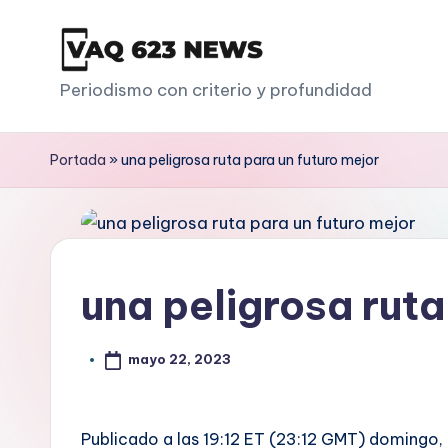
Saltar
al
V
Periodismo con criterio y profundidad
contenido
a
Portada
»
una peligrosa ruta para un futuro mejor
q
6
2
una peligrosa ruta
3
mayo 22, 2023
Publicado a las 19:12 ET (23:12 GMT) domingo,