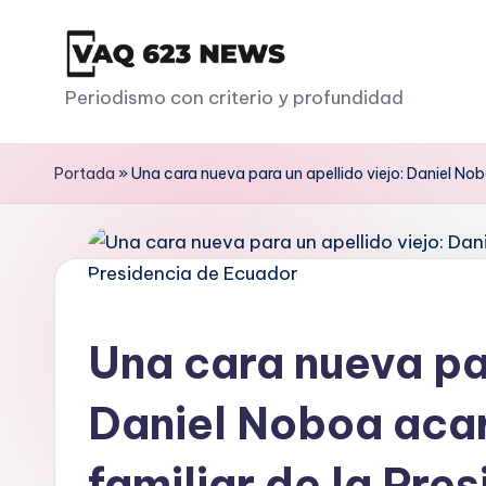
Saltar
al
V
Periodismo con criterio y profundidad
contenido
a
Portada
»
Una cara nueva para un apellido viejo: Daniel Nob
q
6
2
3
Una cara nueva par
Daniel Noboa acar
familiar de la Pre