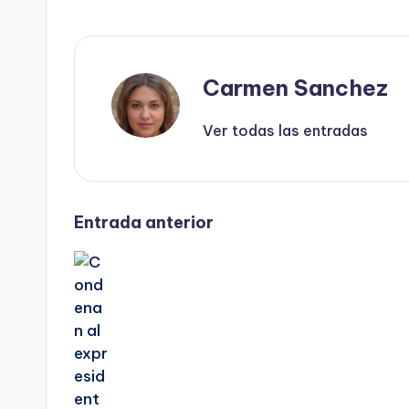
Carmen Sanchez
Ver todas las entradas
Navegación
Entrada anterior
de
entradas