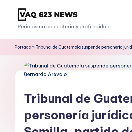
Saltar
al
V
Periodismo con criterio y profundidad
contenido
a
Portada
»
Tribunal de Guatemala suspende personería juríd
q
6
2
3
Tribunal de Guat
personería jurídi
Semilla, partido 