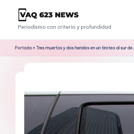
Saltar
al
V
Periodismo con criterio y profundidad
contenido
a
Portada
»
Tres muertos y dos heridos en un tiroteo al sur d
q
6
2
3