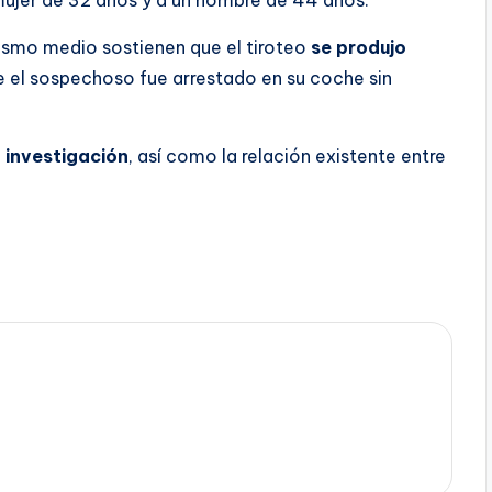
ujer de 32 años y a un hombre de 44 años.
mismo medio sostienen que el tiroteo
se produjo
 el sospechoso fue arrestado en su coche sin
 investigación
, así como la relación existente entre