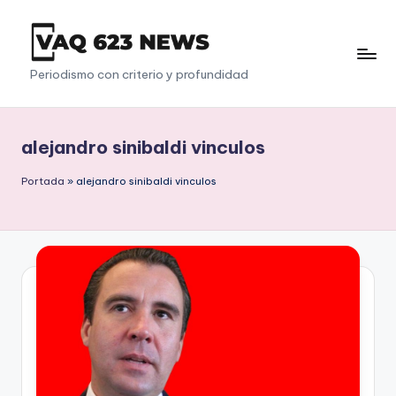
Saltar
al
V
Periodismo con criterio y profundidad
contenido
a
q
alejandro sinibaldi vinculos
6
Portada
»
alejandro sinibaldi vinculos
2
3