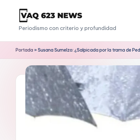
Saltar
al
V
Periodismo con criterio y profundidad
contenido
a
Portada
»
Susana Sumelzo: ¿Salpicada por la trama de Pe
q
6
2
3