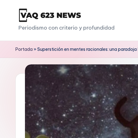
Saltar
al
V
Periodismo con criterio y profundidad
contenido
a
Portada
»
Superstición en mentes racionales: una paradoj
q
6
2
3