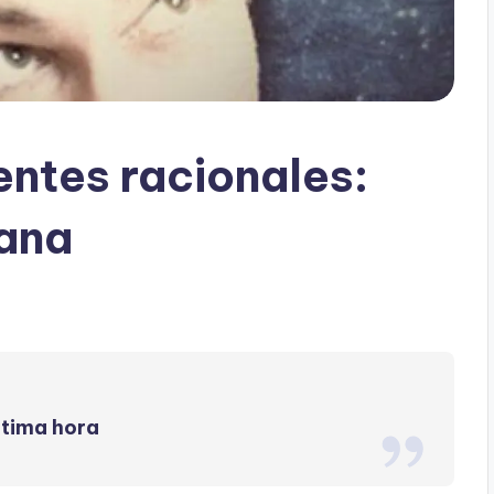
entes racionales:
ana
ltima hora