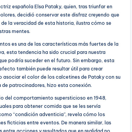
triz española Elsa Pataky, quien, tras triunfar en
olores, decidió conservar este disfraz creyendo que
de la veracidad de esta historia, ilustra cómo se
stras mentes.
os es una de las características más fuertes de la
, esta tendencia ha sido crucial para nuestra
que podría suceder en el futuro. Sin embargo, esta
efecto también puede resultar útil para crear
o asociar el color de los calcetines de Pataky con su
 de patrocinadores, hizo esta conexión.
udio del comportamiento supersticioso en 1948,
uales para obtener comida que se les servía
mo “condición adventicia”, revela cómo los
 ficticias entre eventos. De manera similar, las
 entre acciones y resultados que en realidad no