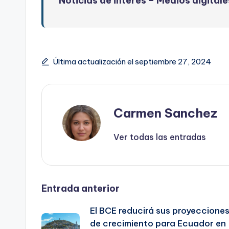
Noticias de interés –
Medios digitale
Última actualización el septiembre 27, 2024
Carmen Sanchez
Ver todas las entradas
Navegación
Entrada anterior
El BCE reducirá sus proyeccione
de
de crecimiento para Ecuador en