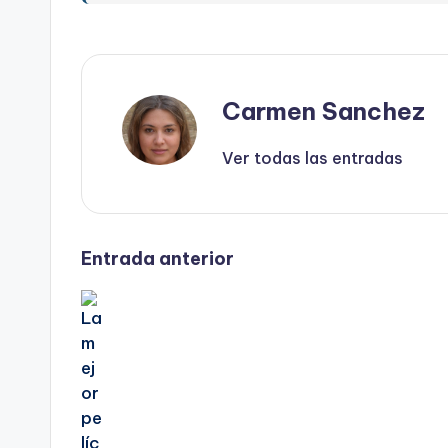
Carmen Sanchez
Ver todas las entradas
Navegación
Entrada anterior
de
entradas