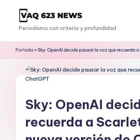
Saltar
al
V
Periodismo con criterio y profundidad
contenido
a
Portada
»
Sky: OpenAI decide pausar la voz que recuerda a
q
6
2
3
Sky: OpenAI decid
recuerda a Scarle
nueva versión de