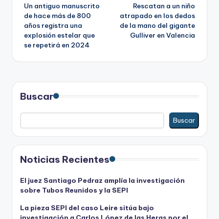
Un antiguo manuscrito
Rescatan a un niño
de
de hace más de 800
atrapado en los dedos
años registra una
de la mano del gigante
entradas
explosión estelar que
Gulliver en Valencia
se repetirá en 2024
Buscar
Buscar
Noticias Recientes
El juez Santiago Pedraz amplía la investigación
sobre Tubos Reunidos y la SEPI
La pieza SEPI del caso Leire sitúa bajo
investigación a Carlos López de las Heras por el