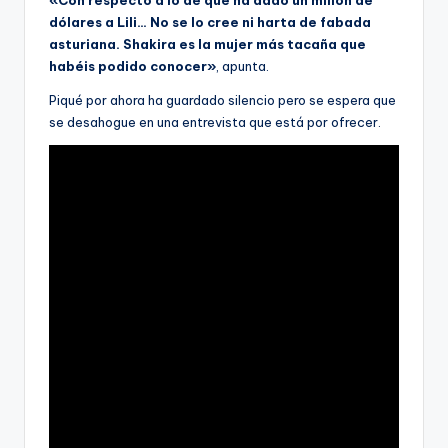
«Con respecto a lo de que ha dado un millón de
dólares a Lili… No se lo cree ni harta de fabada
asturiana. Shakira es la mujer más tacaña que
habéis podido conocer»
, apunta.
Piqué por ahora ha guardado silencio pero se espera que
se desahogue en una entrevista que está por ofrecer.