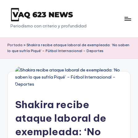
Saltar
al
V
Periodismo con criterio y profundidad
contenido
a
q
Portada
»
Shakira recibe ataque laboral de exempleada: ‘No saben
lo que sufría Piqué’ – Fútbol Internacional – Deportes
6
2
3
Shakira recibe
ataque laboral de
exempleada: ‘No