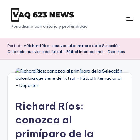
Saltar
al
V
Periodismo con criterio y profundidad
contenido
a
q
Portada
»
Richard Ríos: conozca al primíparo de la Selección
Colombia que viene del fútsal – Fútbol Internacional – Deportes
6
2
3
Richard Ríos:
conozca al
primíparo de la