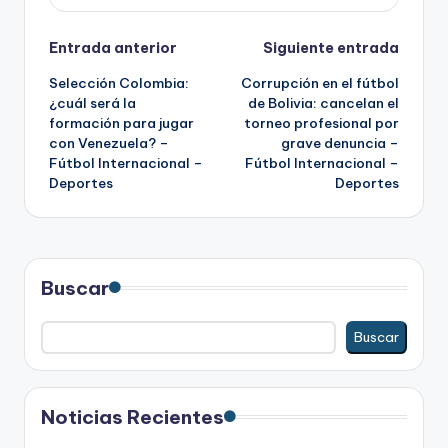
Navegación
Entrada anterior
Siguiente entrada
Selección Colombia:
Corrupción en el fútbol
de
¿cuál será la
de Bolivia: cancelan el
formación para jugar
torneo profesional por
entradas
con Venezuela? –
grave denuncia –
Fútbol Internacional –
Fútbol Internacional –
Deportes
Deportes
Buscar
Buscar
Noticias Recientes