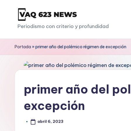
Saltar
al
V
Periodismo con criterio y profundidad
contenido
a
Portada
»
primer año del polémico régimen de excepción
q
6
2
primer año del po
3
excepción
abril 6, 2023