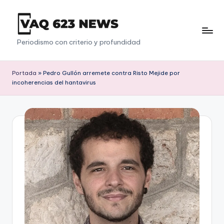
Saltar
al
V
Periodismo con criterio y profundidad
contenido
a
q
Portada
»
Pedro Gullón arremete contra Risto Mejide por
incoherencias del hantavirus
6
2
3