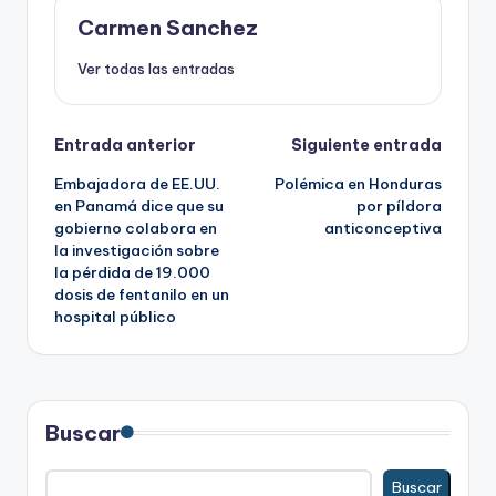
Carmen Sanchez
Ver todas las entradas
Navegación
Entrada anterior
Siguiente entrada
Embajadora de EE.UU.
Polémica en Honduras
de
en Panamá dice que su
por píldora
gobierno colabora en
anticonceptiva
entradas
la investigación sobre
la pérdida de 19.000
dosis de fentanilo en un
hospital público
Buscar
Buscar