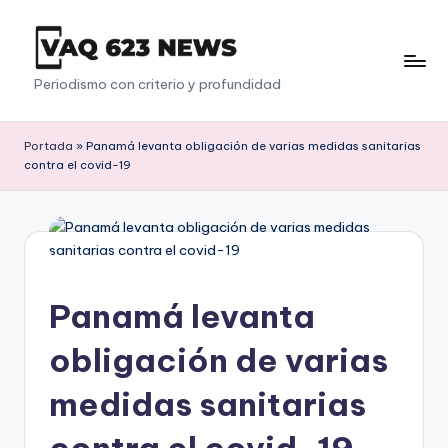
Saltar
al
V
Periodismo con criterio y profundidad
contenido
a
q
Portada
»
Panamá levanta obligación de varias medidas sanitarias
contra el covid-19
6
2
3
Panamá levanta
obligación de varias
medidas sanitarias