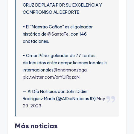
CRUZ DE PLATA POR SU EXCELENCIA Y
COMPROMISO AL DEPORTE
• El “Maestro Cañon” es el goleador
histórico de
@SantaFe
, con 146
anotaciones.
• Omar Pérez goleador de 77 tantos,
distribuidos entre competiciones locales e
internacionales
@andresonzaga
pic.twitter.com/orYUiRqzqN
— Al Día Noticias con John Didier
Rodríguez Marín (@AlDiaNoticiasJD)
May
29, 2023
Más noticias