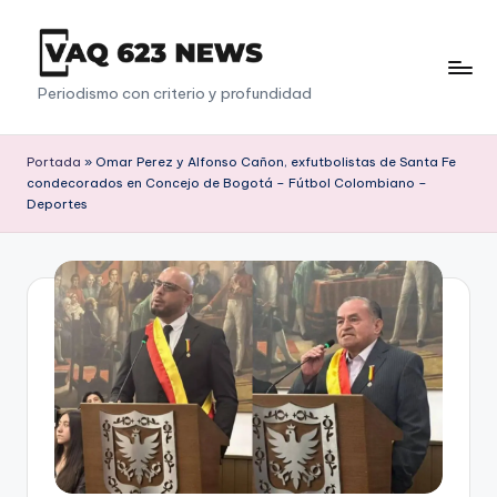
Saltar
al
V
Periodismo con criterio y profundidad
contenido
a
q
Portada
»
Omar Perez y Alfonso Cañon, exfutbolistas de Santa Fe
condecorados en Concejo de Bogotá – Fútbol Colombiano –
6
Deportes
2
3