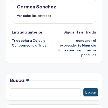
Carmen Sanchez
Ver todas las entradas
Navegación
Entrada anterior
Siguiente entrada
Trias echa a Colau y
condenan al
de
Collboni echa a Trias
expresidente Mauricio
Funes por tregua entre
entradas
pandillas
Buscar
Buscar