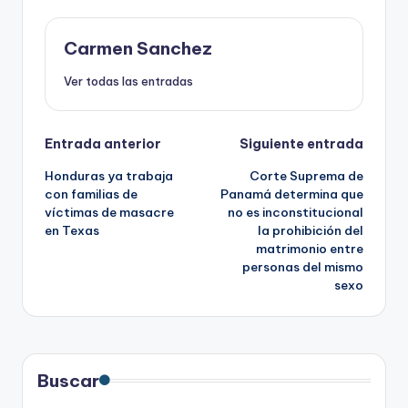
Carmen Sanchez
Ver todas las entradas
Navegación
Entrada anterior
Siguiente entrada
Honduras ya trabaja
Corte Suprema de
de
con familias de
Panamá determina que
víctimas de masacre
no es inconstitucional
entradas
en Texas
la prohibición del
matrimonio entre
personas del mismo
sexo
Buscar