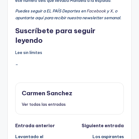
ese número seis que llevaba Mandela a la espalda.
Puedes seguir a EL PAÍS Deportes en
Facebook
y
X
, o
apuntarte aquí para recibir
nuestra newsletter semanal
.
Suscríbete para seguir
leyendo
Lee sin límites
_
Carmen Sanchez
Ver todas las entradas
Navegación
Entrada anterior
Siguiente entrada
Levantado el
Los aspirantes