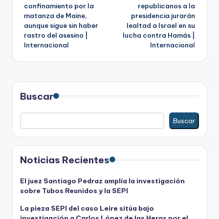
de
confinamiento por la
republicanos a la
matanza de Maine,
presidencia jurarán
entradas
aunque sigue sin haber
lealtad a Israel en su
rastro del asesino |
lucha contra Hamás |
Internacional
Internacional
Buscar
Buscar
Noticias Recientes
El juez Santiago Pedraz amplía la investigación
sobre Tubos Reunidos y la SEPI
La pieza SEPI del caso Leire sitúa bajo
investigación a Carlos López de las Heras por el