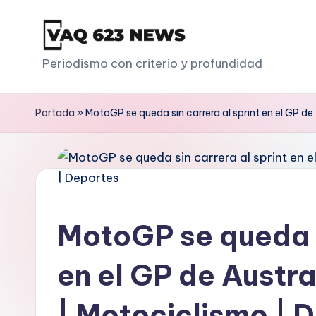
Saltar
al
V
Periodismo con criterio y profundidad
contenido
a
Portada
»
MotoGP se queda sin carrera al sprint en el GP de
q
6
2
3
MotoGP se queda s
en el GP de Austra
| Motociclismo | 