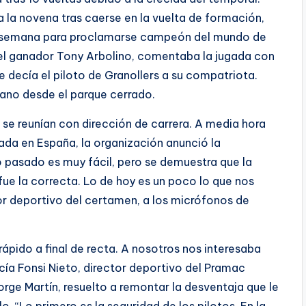
 la novena tras caerse en la vuelta de formación,
ma semana para proclamarse campeón del mundo de
el ganador Tony Arbolino, comentaba la jugada con
le decía el piloto de Granollers a su compatriota.
iano desde el parque cerrado.
 se reunían con dirección de carrera. A media hora
ada en España, la organización anunció la
ro pasado es muy fácil, pero se demuestra que la
 fue la correcta. Lo de hoy es un poco lo que nos
r deportivo del certamen, a los micrófonos de
ápido a final de recta. A nosotros nos interesaba
cía Fonsi Nieto, director deportivo del Pramac
rge Martín, resuelto a remontar la desventaja que le
o. “Lo primero es la seguridad de los pilotos. En la