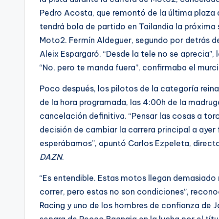
Pedro Acosta, que remontó de la última plaza a
tendrá bola de partido en Tailandia la próxi
Moto2. Fermín Aldeguer, segundo por detrás d
Aleix Espargaró. “Desde la tele no se aprecia”, 
“No, pero te manda fuera”, confirmaba el murc
Poco después, los pilotos de la categoría reina
de la hora programada, las 4:00h de la madrug
cancelación definitiva. “Pensar las cosas a to
decisión de cambiar la carrera principal a ayer
esperábamos”, apuntó Carlos Ezpeleta, directo
DAZN
.
“Es entendible. Estas motos llegan demasiado r
correr, pero estas no son condiciones”, recono
Racing y uno de los hombres de confianza de Jo
separa de Pecco Bagnaia en la lucha por el títul