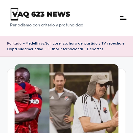
Saltar
al
V
Periodismo con criterio y profundidad
contenido
a
q
Portada
»
Medellín vs.San Lorenzo: hora del partido y TV repechaje
Copa Sudamericana – Fútbol Internacional – Deportes
6
2
3