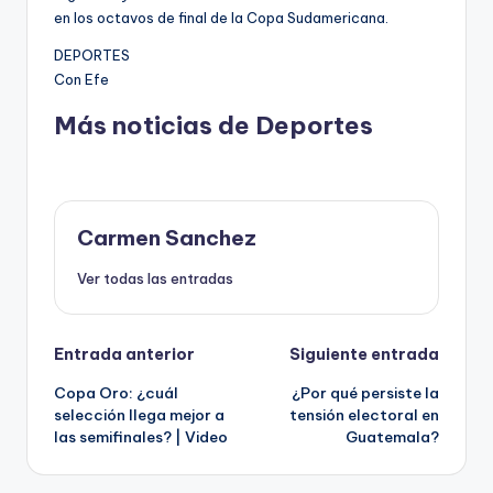
en los octavos de final de la Copa Sudamericana.
DEPORTES
Con Efe
Más noticias de Deportes
Carmen Sanchez
Ver todas las entradas
Navegación
Entrada anterior
Siguiente entrada
Copa Oro: ¿cuál
¿Por qué persiste la
de
selección llega mejor a
tensión electoral en
las semifinales? | Video
Guatemala?
entradas