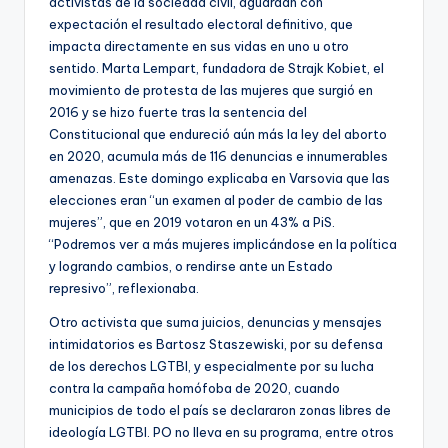
activistas de la sociedad civil, aguardan con
expectación el resultado electoral definitivo, que
impacta directamente en sus vidas en uno u otro
sentido. Marta Lempart, fundadora de Strajk Kobiet, el
movimiento de protesta de las mujeres que surgió en
2016 y se hizo fuerte tras la sentencia del
Constitucional que endureció aún más la ley del aborto
en 2020, acumula más de 116 denuncias e innumerables
amenazas. Este domingo explicaba en Varsovia que las
elecciones eran “un examen al poder de cambio de las
mujeres”, que en 2019 votaron en un 43% a PiS.
“Podremos ver a más mujeres implicándose en la política
y logrando cambios, o rendirse ante un Estado
represivo”, reflexionaba.
Otro activista que suma juicios, denuncias y mensajes
intimidatorios es Bartosz Staszewiski, por su defensa
de los derechos LGTBI, y especialmente por su lucha
contra la campaña homófoba de 2020, cuando
municipios de todo el país se declararon zonas libres de
ideología LGTBI. PO no lleva en su programa, entre otros