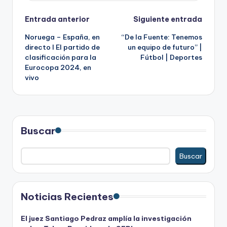
Navegación
Entrada anterior
Siguiente entrada
Noruega – España, en
“De la Fuente: Tenemos
de
directo I El partido de
un equipo de futuro” |
clasificación para la
Fútbol | Deportes
entradas
Eurocopa 2024, en
vivo
Buscar
Buscar
Noticias Recientes
El juez Santiago Pedraz amplía la investigación