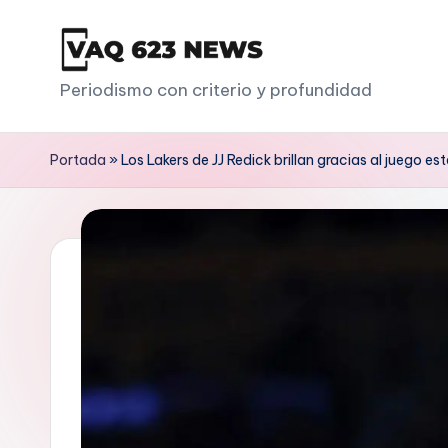
Saltar
al
V
Periodismo con criterio y profundidad
contenido
a
Portada
»
Los Lakers de JJ Redick brillan gracias al juego e
q
6
2
3